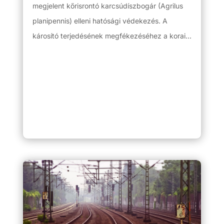
megjelent kőrisrontó karcsúdíszbogár (Agrilus
planipennis) elleni hatósági védekezés. A
károsító terjedésének megfékezéséhez a korai...