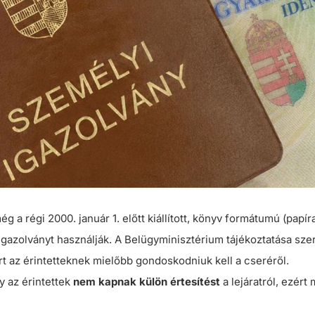
 a régi 2000. január 1. előtt kiállított, könyv formátumú (papí
igazolványt használják. A Belügyminisztérium tájékoztatása sz
t az érintetteknek mielőbb gondoskodniuk kell a cseréről.
y az érintettek
nem kapnak külön értesítést
a lejáratról, ezér