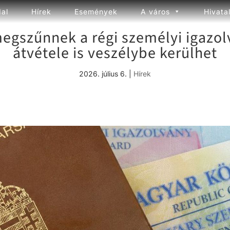
dal
Hírek
Események
A város
Hivata
egszűnnek a régi személyi igazolv
átvétele is veszélybe kerülhet
2026. július 6.
|
Hírek