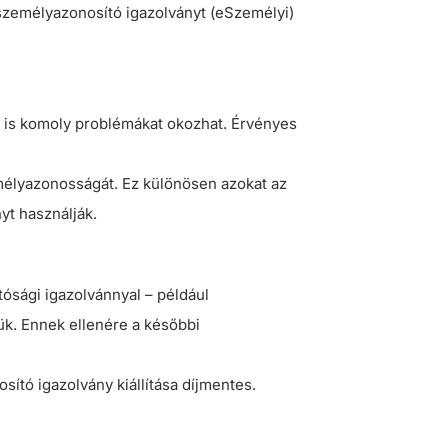
s személyazonosító igazolványt (eSzemélyi)
n is komoly problémákat okozhat. Érvényes
mélyazonosságát. Ez különösen azokat az
nyt használják.
ósági igazolvánnyal – például
ük. Ennek ellenére a későbbi
sító igazolvány kiállítása díjmentes.