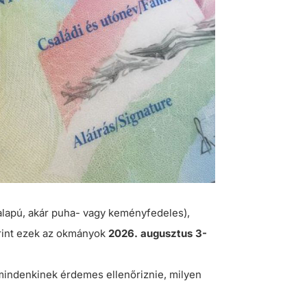
ralapú, akár puha- vagy keményfedeles),
erint ezek az okmányok
2026. augusztus 3-
t mindenkinek érdemes ellenőriznie, milyen