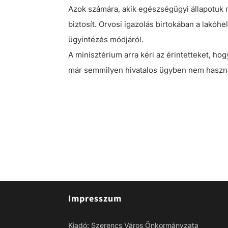
Azok számára, akik egészségügyi állapotuk
biztosít. Orvosi igazolás birtokában a lakóhel
ügyintézés módjáról.
A minisztérium arra kéri az érintetteket, ho
már semmilyen hivatalos ügyben nem haszn
Impresszum
Kiadó: Szerencs Város Önkormányzata