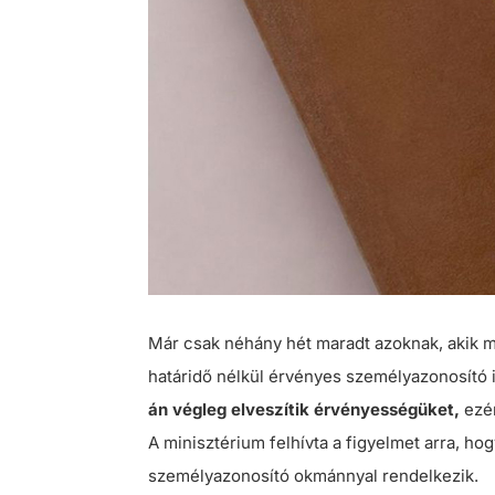
Már csak néhány hét maradt azoknak, akik még
határidő nélkül érvényes személyazonosító 
án végleg elveszítik érvényességüket,
ezér
A minisztérium felhívta a figyelmet arra, hog
személyazonosító okmánnyal rendelkezik.