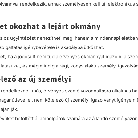
azolvánnyal rendelkezik, annak személyesen kell új, elektroniku
et okozhat a lejárt okmány
atalos ügyintézést nehezítheti meg, hanem a mindennapi életbe
lgáltatás igénybevétele is akadályba ütközhet.
et,
ha a jogosult nem tudja érvényes okmánnyal igazolni a sze
ellátásukat, és még mindig a régi, könyv alakú személyi igazolvá
ező az új személyi
k rendelkeznek más, érvényes személyazonosításra alkalmas hat
gánútlevéllel, nem kötelező új személyi igazolványt igényelni
ajánlják.
etévüket betöltött állampolgárok számára az állandó személyazono