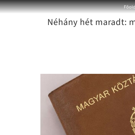
Főol
Néhány hét maradt: m