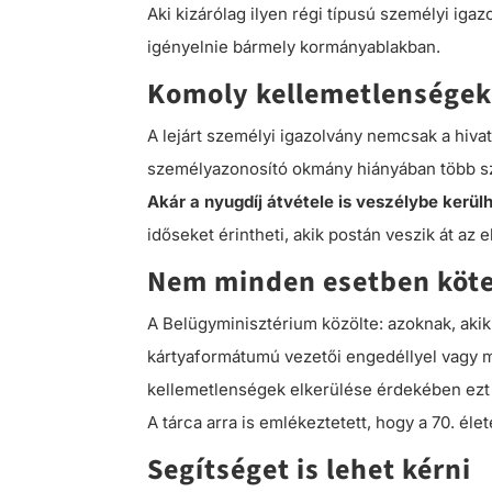
Aki kizárólag ilyen régi típusú személyi ig
igényelnie bármely kormányablakban.
Komoly kellemetlenségek
A lejárt személyi igazolvány nemcsak a hiv
személyazonosító okmány hiányában több szo
Akár a nyugdíj átvétele is veszélybe kerülh
időseket érintheti, akik postán veszik át az 
Nem minden esetben kötel
A Belügyminisztérium közölte: azoknak, aki
kártyaformátumú vezetői engedéllyel vagy ma
kellemetlenségek elkerülése érdekében ezt 
A tárca arra is emlékeztetett, hogy a 70. él
Segítséget is lehet kérni