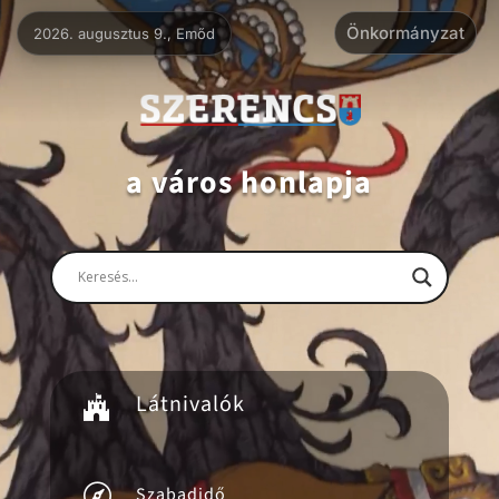
Videólejátszó
Önkormányzat
2026. augusztus 9., Emőd
a város honlapja
Látnivalók


Szabadidő