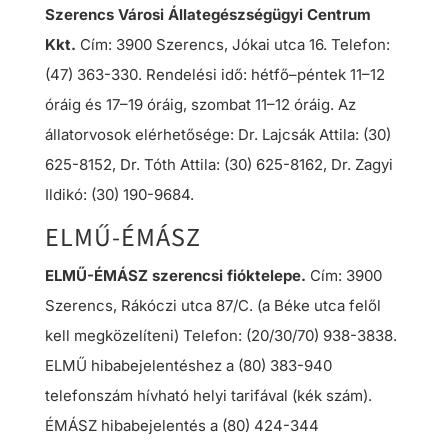
Szerencs Városi Állategészségügyi Centrum
Kkt.
Cím: 3900 Szerencs, Jókai utca 16. Telefon:
(47) 363-330. Rendelési idő: hétfő–péntek 11–12
óráig és 17–19 óráig, szombat 11–12 óráig. Az
állatorvosok elérhetősége: Dr. Lajcsák Attila: (30)
625-8152, Dr. Tóth Attila: (30) 625-8162, Dr. Zagyi
Ildikó: (30) 190-9684.
ELMŰ-ÉMÁSZ
ELMŰ-ÉMÁSZ szerencsi fióktelepe.
Cím: 3900
Szerencs, Rákóczi utca 87/C. (a Béke utca felől
kell megközelíteni) Telefon: (20/30/70) 938-3838.
ELMŰ hibabejelentéshez a (80) 383-940
telefonszám hívható helyi tarifával (kék szám).
ÉMÁSZ hibabejelentés a (80) 424-344