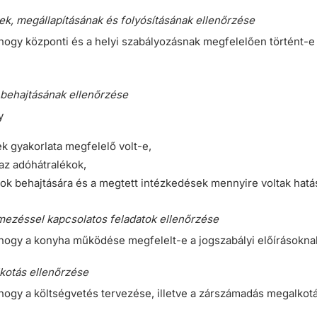
nek, megállapításának és folyósításának ellenőrzése
 hogy központi és a helyi szabályozásnak megfelelően történt-e 
 behajtásának ellenőrzése
y
k gyakorlata megfelelő volt-e,
 az adóhátralékok,
kok behajtására és a megtett intézkedések mennyire voltak hatá
lmezéssel kapcsolatos feladatok ellenőrzése
 hogy a konyha működése megfelelt-e a jogszabályi előírásokna
lkotás ellenőrzése
 hogy a költségvetés tervezése, illetve a zárszámadás megalkot