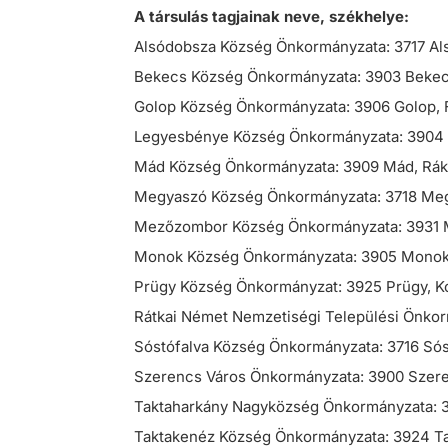
A társulás tagjainak neve, székhelye:
Alsódobsza Község Önkormányzata: 3717 Als
Bekecs Község Önkormányzata: 3903 Bekec
Golop Község Önkormányzata: 3906 Golop, F
Legyesbénye Község Önkormányzata: 3904 L
Mád Község Önkormányzata: 3909 Mád, Rákó
Megyaszó Község Önkormányzata: 3718 Megy
Mezőzombor Község Önkormányzata: 3931 M
Monok Község Önkormányzata: 3905 Monok, 
Prügy Község Önkormányzat: 3925 Prügy, Ko
Rátkai Német Nemzetiségi Települési Önkorm
Sóstófalva Község Önkormányzata: 3716 Sóst
Szerencs Város Önkormányzata: 3900 Szeren
Taktaharkány Nagyközség Önkormányzata: 3
Taktakenéz Község Önkormányzata: 3924 Ta