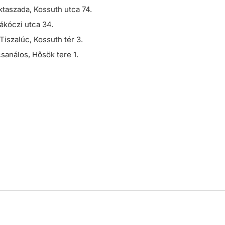
taszada, Kossuth utca 74.
ákóczi utca 34.
iszalúc, Kossuth tér 3.
análos, Hősök tere 1.