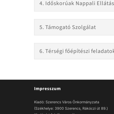
4. Időskorúak Nappali Ellátá
5. Támogató Szolgálat
6. Térségi főépítészi feladato
Impresszum
Kiadó: Szerencs Város Önkormányzata
(Székhelye: 3900 Szerencs, Rákóczi út 89.)