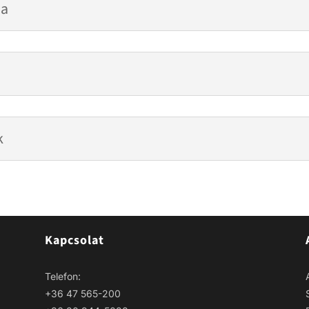
sa
k
Kapcsolat
Telefon:
+36 47 565-200