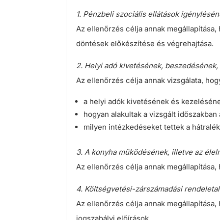
1. Pénzbeli szociális ellátások igénylésé
Az ellenőrzés célja annak megállapítása,
döntések előkészítése és végrehajtása.
2. Helyi adó kivetésének, beszedésének,
Az ellenőrzés célja annak vizsgálata, hog
a helyi adók kivetésének és kezeléséne
hogyan alakultak a vizsgált időszakban
milyen intézkedéseket tettek a hátralé
3. A konyha működésének, illetve az éle
Az ellenőrzés célja annak megállapítása,
4. Költségvetési-zárszámadási rendeleta
Az ellenőrzés célja annak megállapítása,
jogszabályi előírások.