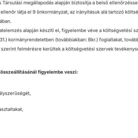
Társulási megállapodás alapján biztosítja a belső ellenőrzéssel
ellenőr látja el 9 önkormányzat, az irányításuk alá tartozó költsé
ában.
telemzés alapján készíti el, figyelembe véve a költségvetési s
. 31.) kormányrendeletben (továbbiakban: Bkr.) foglaltakat, tová
szerint felmérésre kerültek a költségvetési szervek tevékenys
 összeállításánál figyelembe veszi:
ályszerűségét,
sztaltakat,