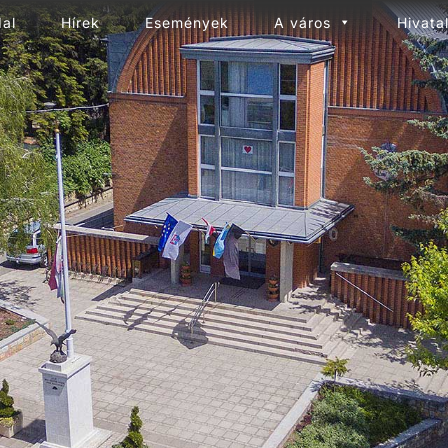
dal
Hírek
Események
A város
Hivata