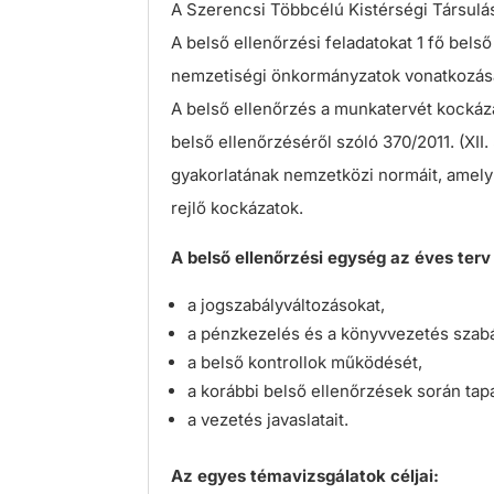
A Szerencsi Többcélú Kistérségi Társulás 
A belső ellenőrzési feladatokat 1 fő belső 
nemzetiségi önkormányzatok vonatkozás
A belső ellenőrzés a munkatervét kockáza
belső ellenőrzéséről szóló 370/2011. (XII
gyakorlatának nemzetközi normáit, amely 
rejlő kockázatok.
A belső ellenőrzési egység az éves terv
a jogszabályváltozásokat,
a pénzkezelés és a könyvvezetés szab
a belső kontrollok működését,
a korábbi belső ellenőrzések során tapa
a vezetés javaslatait.
Az egyes témavizsgálatok céljai: