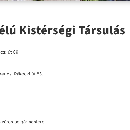
élú Kistérségi Társulás
zi út 89.
encs, Rákóczi út 63.
cs város polgármestere