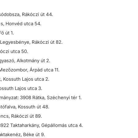
ódobsza, Rákóczi út 44.
s, Honvéd utca 54.
ő út 1.
egyesbénye, Rákóczi út 82.
czi utca 50.
aszó, Alkotmány út 2.
ezőzombor, Árpád utca 11.
Kossuth Lajos utca 2.
ssuth Lajos utca 3.
ányzat: 3908 Rátka, Széchenyi tér 1.
ófalva, Kossuth út 48.
cs, Rákóczi út 89.
922 Taktaharkány, Gépállomás utca 4.
ktakenéz, Béke út 9.