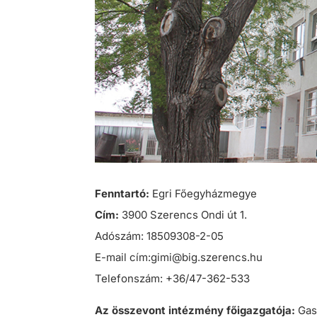
Fenntartó:
Egri Főegyházmegye
Cím:
3900 Szerencs Ondi út 1.
Adószám: 18509308-2-05
E-mail cím:gimi@big.szerencs.hu
Telefonszám: +36/47-362-533
Az összevont intézmény főigazgatója:
Gas