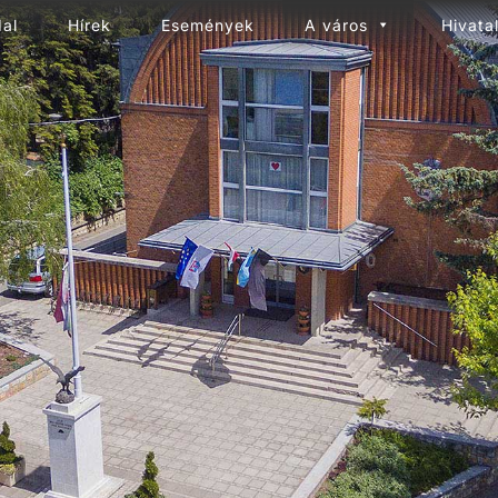
dal
Hírek
Események
A város
Hivata