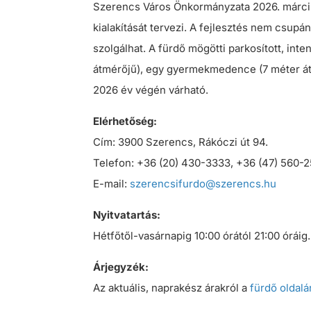
Szerencs Város Önkormányzata 2026. március
kialakítását tervezi. A fejlesztés nem csupá
szolgálhat. A fürdő mögötti parkosított, int
átmérőjű), egy gyermekmedence (7 méter átm
2026 év végén várható.
Elérhetőség:
Cím: 3900 Szerencs, Rákóczi út 94.
Telefon: +36 (20) 430-3333, +36 (47) 560-
E-mail:
szerencsifurdo@szerencs.hu
Nyitvatartás:
Hétfőtől-vasárnapig 10:00 órától 21:00 óráig.
Árjegyzék:
Az aktuális, naprakész árakról a
fürdő oldalá