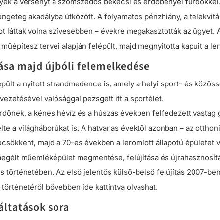
gyék a versenyt a szomszédos bekecsi és erdőbényei fürdőkkel
ngeteg akadályba ütközött. A folyamatos pénzhiány, a telekviták 
t láttak volna szívesebben – évekre megakasztották az ügyet. A
 műépítész tervei alapján felépült, majd megnyitotta kapuit a 
lása majd újbóli felemelkedése
t a nyitott strandmedence is, amely a helyi sport- és közösségi
ezetésével valósággal pezsgett itt a sportélet.
rdőnek, a kénes hévíz és a húszas években felfedezett vastag 
lte a világháborúkat is. A hatvanas évektől azonban – az otthon
ecsökkent, majd a 70-es években a leromlott állapotú épületet 
 megélt műemléképület megmentése, felújítása és újrahasznosítás
es történetében. Az első jelentős külső-belső felújítás 2007-be
 történetéről bővebben ide kattintva olvashat.
áltatások sora