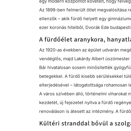
egy modern központot követelt, hogy felve
Az 1899-ben felmerült ötlet megvalósítása re
ellenzők – akik fürdő helyett egy gimnáziumo
ezer koronás hitelből, Dvorák Ede budapesti
A fürdőélet aranykora, hanyat
Az 1920-as években az épület udvarán megépül
vendéglős, majd Lakárdy Albert úszómester v
Bár hivatalosan sosem minősítették gyógyfü
betegekkel. A fürdő kisebb sérülésekkel túlé
elterjedésével – látogatottsága rohamosan l
A város szívében álló, történelmi viharokat
kezdetét, új fejezetet nyitva a fürdő regény
renováláson is átesett az intézmény. A fürdő
Kültéri stranddal bővül a szolg