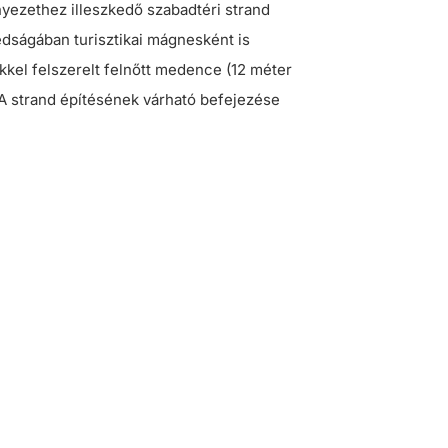
yezethez illeszkedő szabadtéri strand
zédságában turisztikai mágnesként is
ekkel felszerelt felnőtt medence (12 méter
A strand építésének várható befejezése