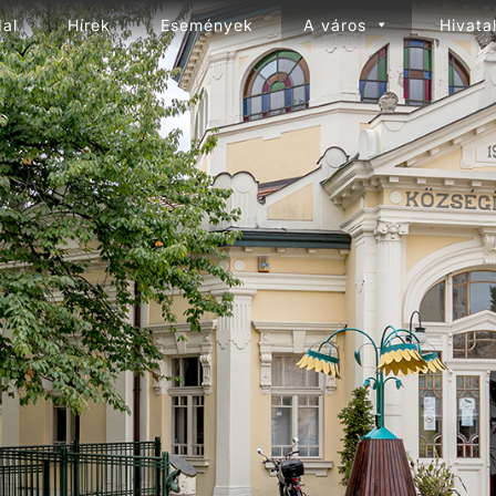
dal
Hírek
Események
A város
Hivata