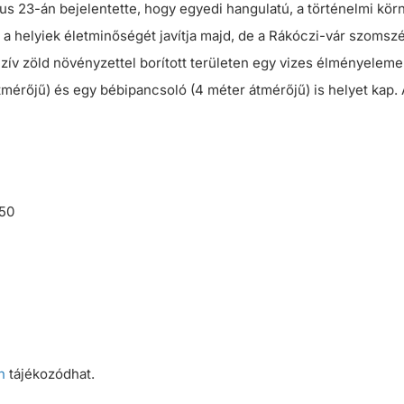
 23-án bejelentette, hogy egyedi hangulatú, a történelmi körn
n a helyiek életminőségét javítja majd, de a Rákóczi-vár szoms
enzív zöld növényzettel borított területen egy vizes élményelem
érőjű) és egy bébipancsoló (4 méter átmérőjű) is helyet kap. 
250
n
tájékozódhat.