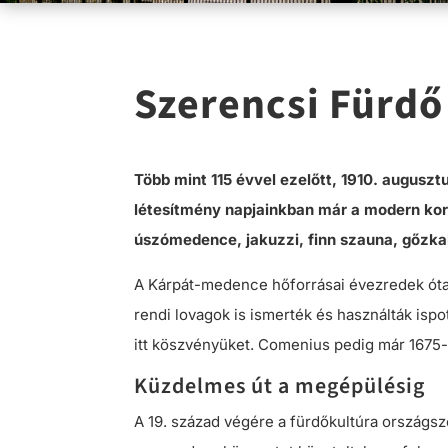
Szerencsi Fürdő
Több mint 115 évvel ezelőtt, 1910. augusz
létesítmény napjainkban már a modern kor 
úszómedence, jakuzzi, finn szauna, gőzkab
A Kárpát-medence hőforrásai évezredek óta 
rendi lovagok is ismerték és használták ispo
itt köszvényüket. Comenius pedig már 1675-ben
Küzdelmes út a megépülésig
A 19. század végére a fürdőkultúra országsz