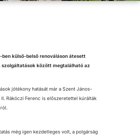
7-ben külső-belső renováláson átesett
A szolgáltatások között megtalálható az
ások jótékony hatását már a Szent János-
II. Rákóczi Ferenc is előszeretettel kúrálták
ról.
tatás még igen kezdetleges volt, a polgárság