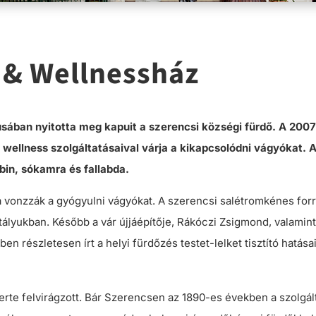
 & Wellnessház
tusában nyitotta meg kapuit a szerencsi községi fürdő. A 200
wellness szolgáltatásaival várja a kikapcsolódni vágyókat. 
in, sókamra és fallabda.
vonzzák a gyógyulni vágyókat. A szerencsi salétromkénes forr
tályukban. Később a vár újjáépítője, Rákóczi Zsigmond, valamint 
 részletesen írt a helyi fürdőzés testet-lelket tisztító hatásai
erte felvirágzott. Bár Szerencsen az 1890-es években a szolgál