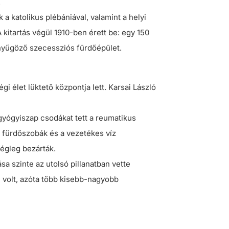
.
a katolikus plébániával, valamint a helyi
 kitartás végül 1910-ben érett be: egy 150
lenyűgöző szecessziós fürdőépület.
 élet lüktető központja lett. Karsai László
gyógyiszap csodákat tett a reumatikus
i fürdőszobák és a vezetékes víz
végleg bezárták.
a szinte az utolsó pillanatban vette
n volt, azóta több kisebb-nagyobb