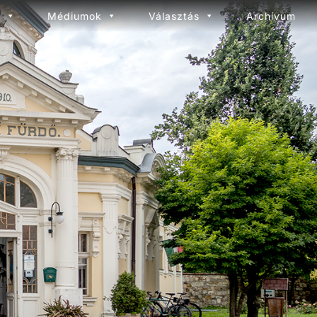
l
Médiumok
Választás
Archívum