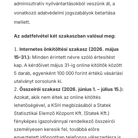
adminisztratív nyilvántartásokból veszünk át, a
vonatkozó adatvédelmi jogszabályok betartása
mellett.
Az adatfelvétel két szakaszban valósul meg:
Internetes önkitöltési szakasz (2026. május
15–31.):
Minden érintett névre szóló értesítést
kap. A kérdőívet május 31-ig online kitöltők között
5 darab, egyenként 100 000 forint értékű vásárlási
utalványt sorsolunk ki.
Összeírói szakasz (2026. június 1. – július 15.):
Azokat, akik nem éltek az online kitöltés
lehetőségével, a KSH megbízásából a Statek
Statisztikai Elemző Központ Kft. (Statek Kft.)
fényképes igazolvánnyal rendelkező összeírói
személyesen keresik fel, továbbá előre
egyeztetett időpontban telefonos válaszadásra is