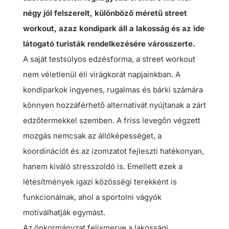
négy jól felszerelt, különböző méretű street
workout, azaz kondipark áll a lakosság és az ide
látogató turisták rendelkezésére városszerte.
A saját testsúlyos edzésforma, a street workout
nem véletlenül éli virágkorát napjainkban. A
kondiparkok ingyenes, rugalmas és bárki számára
könnyen hozzáférhető alternatívát nyújtanak a zárt
edzőtermekkel szemben. A friss levegőn végzett
mozgás nemcsak az állóképességet, a
koordinációt és az izomzatot fejleszti hatékonyan,
hanem kiváló stresszoldó is. Emellett ezek a
létesítmények igazi közösségi terekként is
funkcionálnak, ahol a sportolni vágyók
motiválhatják egymást.
Az önkormányzat felismerve a lakossági