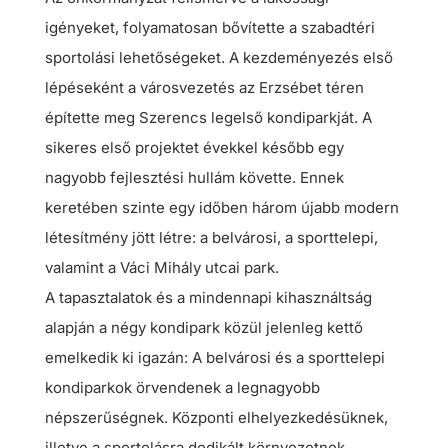
igényeket, folyamatosan bővítette a szabadtéri
sportolási lehetőségeket. A kezdeményezés első
lépéseként a városvezetés az Erzsébet téren
építette meg Szerencs legelső kondiparkját. A
sikeres első projektet évekkel később egy
nagyobb fejlesztési hullám követte. Ennek
keretében szinte egy időben három újabb modern
létesítmény jött létre: a belvárosi, a sporttelepi,
valamint a Váci Mihály utcai park.
A tapasztalatok és a mindennapi kihasználtság
alapján a négy kondipark közül jelenleg kettő
emelkedik ki igazán: A belvárosi és a sporttelepi
kondiparkok örvendenek a legnagyobb
népszerűségnek. Központi elhelyezkedésüknek,
illetve a sportolásra dedikált környezetnek