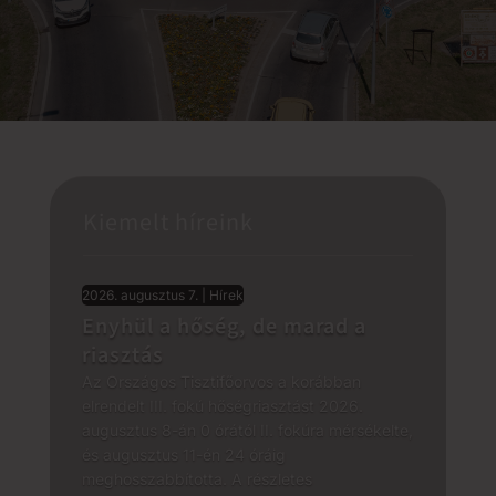
Kiemelt híreink
2026. augusztus 7.
|
Hírek
Enyhül a hőség, de marad a
riasztás
Az Országos Tisztifőorvos a korábban
elrendelt III. fokú hőségriasztást 2026.
augusztus 8-án 0 órától II. fokúra mérsékelte,
és augusztus 11-én 24 óráig
meghosszabbította. A részletes