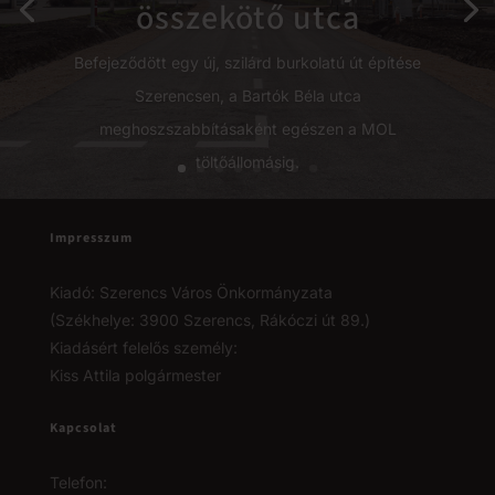
összekötő utca
Befejeződött egy új, szilárd burkolatú út építése
Szerencsen, a Bartók Béla utca
meghoszszabbításaként egészen a MOL
töltőállomásig.
Impresszum
Kiadó: Szerencs Város Önkormányzata
(Székhelye: 3900 Szerencs, Rákóczi út 89.)
Kiadásért felelős személy:
Kiss Attila polgármester
Kapcsolat
Telefon: