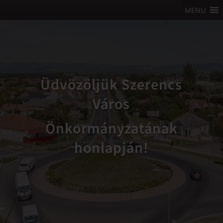
MENU
Üdvözöljük Szerencs
Város
Önkormányzatának
honlapján!