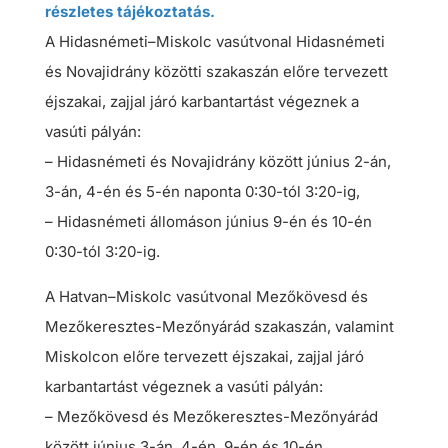
részletes tájékoztatás.
A Hidasnémeti–Miskolc vasútvonal Hidasnémeti
és Novajidrány közötti szakaszán előre tervezett
éjszakai, zajjal járó karbantartást végeznek a
vasúti pályán:
– Hidasnémeti és Novajidrány között június 2-án,
3-án, 4-én és 5-én naponta 0:30-tól 3:20-ig,
– Hidasnémeti állomáson június 9-én és 10-én
0:30-tól 3:20-ig.
A Hatvan–Miskolc vasútvonal Mezőkövesd és
Mezőkeresztes-Mezőnyárád szakaszán, valamint
Miskolcon előre tervezett éjszakai, zajjal járó
karbantartást végeznek a vasúti pályán:
– Mezőkövesd és Mezőkeresztes-Mezőnyárád
között június 3-án, 4-én, 9-én és 10-én