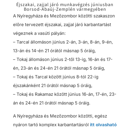
Éjszakai, zajjal járó munkavégzés júniusban
Borsod-Abaúj-Zemplén vármegyében
A Nyíregyháza és Mezőzombor közötti szakaszon
előre tervezett éjszakai, zajjal járó karbantartást
végeznek a vasúti pályán:
– Tarcal állomáson június 2-án, 3-án, 8-án, 9-én,
13-án és 14-én 21 órától másnap 5 óráig,
– Tokaj állomáson június 2-től 13-ig, 16-án és 17-
én, 23-án és 24-én 21 órától másnap 5 óráig,
– Tokaj és Tarcal között június 8-tól 22-ig
éjszakánként 21 órától másnap 5 óráig,
– Tokaj és Rakamaz között június 16-án, 17-én, 23-
án és 24-én 21 órától másnap 5 óráig.
A Nyíregyháza és Mezőzombor közötti, egész
nyáron tartó komplex karbantartásról
itt olvasható