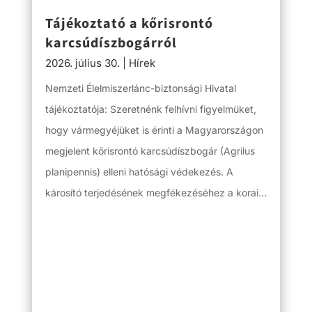
Tájékoztató a kőrisrontó
karcsúdíszbogárról
2026. július 30.
|
Hírek
Nemzeti Élelmiszerlánc-biztonsági Hivatal
tájékoztatója: Szeretnénk felhívni figyelmüket,
hogy vármegyéjüket is érinti a Magyarországon
megjelent kőrisrontó karcsúdíszbogár (Agrilus
planipennis) elleni hatósági védekezés. A
károsító terjedésének megfékezéséhez a korai...