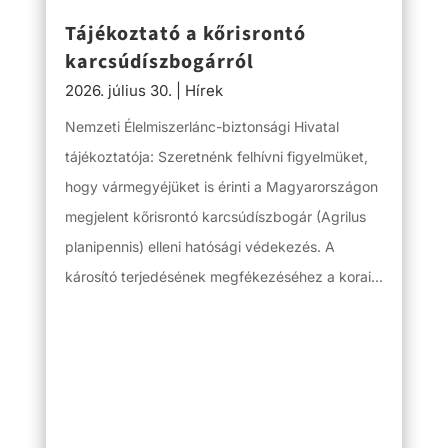
Tájékoztató a kőrisrontó
karcsúdíszbogárról
2026. július 30.
|
Hírek
Nemzeti Élelmiszerlánc-biztonsági Hivatal
tájékoztatója: Szeretnénk felhívni figyelmüket,
hogy vármegyéjüket is érinti a Magyarországon
megjelent kőrisrontó karcsúdíszbogár (Agrilus
planipennis) elleni hatósági védekezés. A
károsító terjedésének megfékezéséhez a korai...