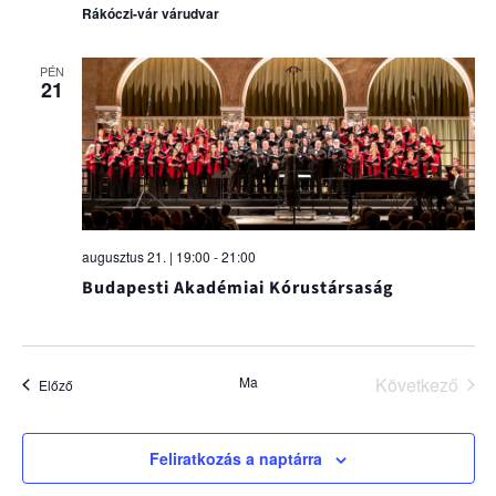
Rákóczi-vár várudvar
PÉN
21
augusztus 21. | 19:00
-
21:00
Budapesti Akadémiai Kórustársaság
Ma
Következő
Események
Előző
Esemény
Feliratkozás a naptárra