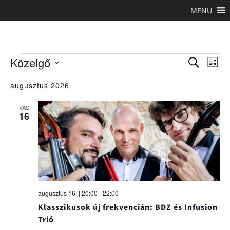
MENU
Események
Esemé
Es
Közelgő
Keresett
Lista
néz
keresé
kifejezés
Dátum
nav
és
augusztus 2026
kiválasztása.
nézet
VAS
választ
16
augusztus 16. | 20:00
-
22:00
Klasszikusok új frekvencián: BDZ és Infusion
Trió