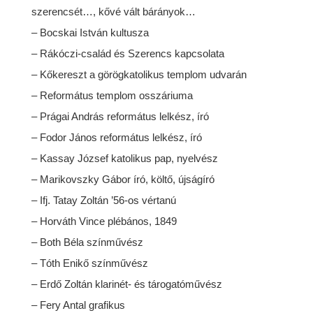
szerencsét…, kővé vált bárányok…
– Bocskai István kultusza
– Rákóczi-család és Szerencs kapcsolata
– Kőkereszt a görögkatolikus templom udvarán
– Református templom osszáriuma
– Prágai András református lelkész, író
– Fodor János református lelkész, író
– Kassay József katolikus pap, nyelvész
– Marikovszky Gábor író, költő, újságíró
– Ifj. Tatay Zoltán ’56-os vértanú
– Horváth Vince plébános, 1849
– Both Béla színművész
– Tóth Enikő színművész
– Erdő Zoltán klarinét- és tárogatóművész
– Fery Antal grafikus