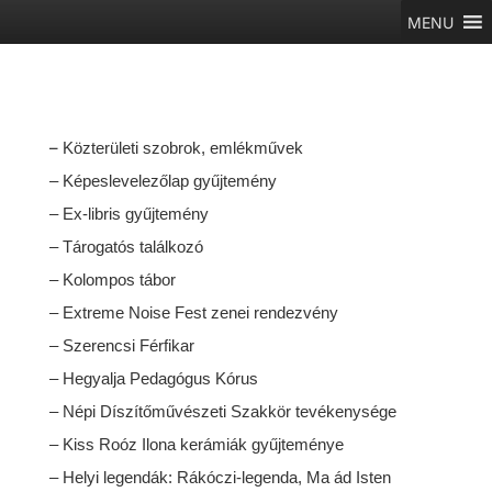
MENU
–
Közterületi szobrok, emlékművek
– Képeslevelezőlap gyűjtemény
– Ex-libris gyűjtemény
– Tárogatós találkozó
– Kolompos tábor
– Extreme Noise Fest zenei rendezvény
– Szerencsi Férfikar
– Hegyalja Pedagógus Kórus
– Népi Díszítőművészeti Szakkör tevékenysége
– Kiss Roóz Ilona kerámiák gyűjteménye
– Helyi legendák: Rákóczi-legenda, Ma ád Isten