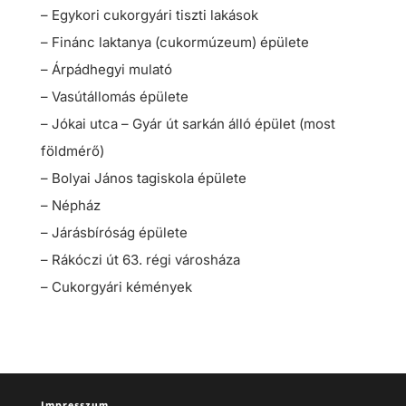
– Egykori cukorgyári tiszti lakások
– Finánc laktanya (cukormúzeum) épülete
– Árpádhegyi mulató
– Vasútállomás épülete
– Jókai utca – Gyár út sarkán álló épület (most
földmérő)
– Bolyai János tagiskola épülete
– Népház
– Járásbíróság épülete
– Rákóczi út 63. régi városháza
– Cukorgyári kémények
Impresszum