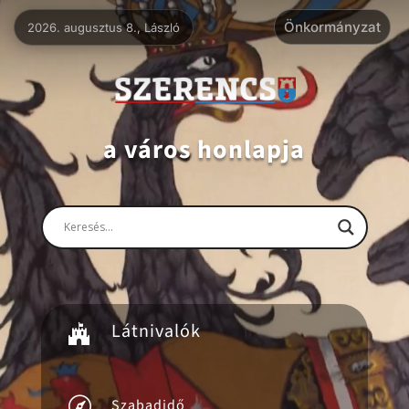
Videólejátszó
Önkormányzat
2026. augusztus 8., László
a város honlapja
Látnivalók


Szabadidő