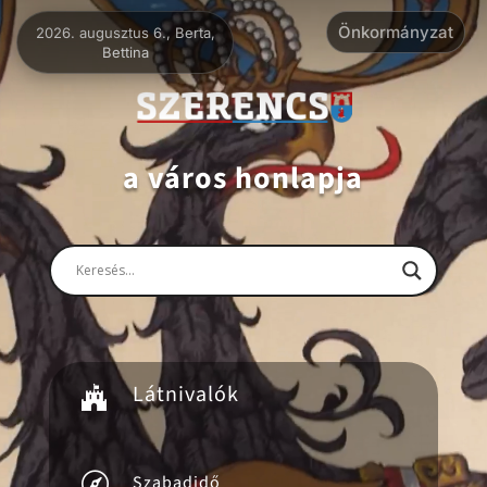
Videólejátszó
Önkormányzat
2026. augusztus 6., Berta,
Bettina
a város honlapja
Látnivalók


Szabadidő