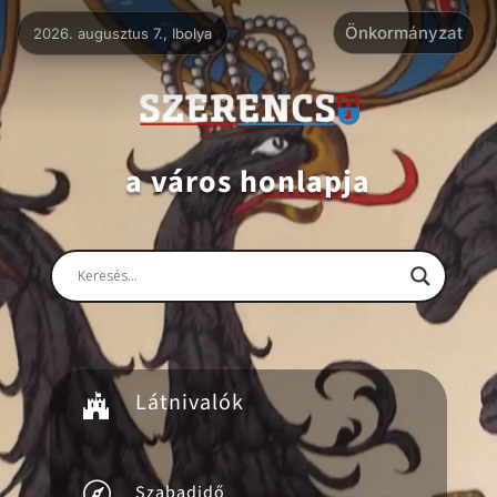
Videólejátszó
Önkormányzat
2026. augusztus 7., Ibolya
a város honlapja
Látnivalók


Szabadidő