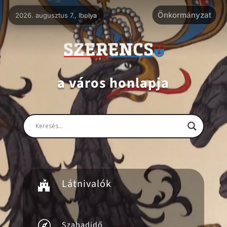
Videólejátszó
Önkormányzat
2026. augusztus 7., Ibolya
a város honlapja
Látnivalók


Szabadidő