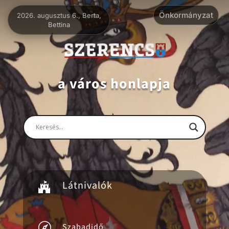
Videólejátszó
Önkormányzat
2026. augusztus 6., Berta,
Bettina
a város honlapja
Látnivalók


Szabadidő