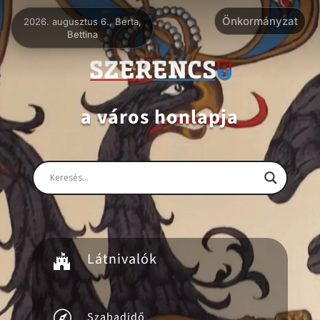
Videólejátszó
Önkormányzat
2026. augusztus 6., Berta,
Bettina
a város honlapja
Látnivalók


Szabadidő